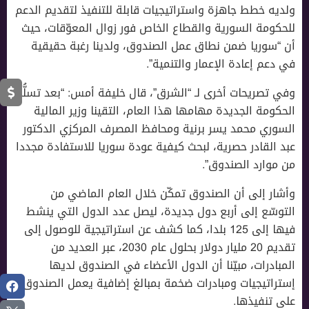
ولديه خطط جاهزة واستراتيجيات قابلة للتنفيذ لتقديم الدعم
للحكومة السورية والقطاع الخاص فور زوال المعوّقات، حيث
أن “سوريا ضمن نطاق عمل الصندوق، ولدينا رغبة حقيقية
في دعم إعادة الإعمار والتنمية”.
وفي تصريحات أخرى لـ “الشرق”، قال خليفة أمس: “بعد تسلُّم
الحكومة الجديدة مهامها هذا العام، التقينا وزير المالية
السوري محمد يسر برنية ومحافظ المصرف المركزي الدكتور
عبد القادر حصرية، لبحث كيفية عودة سوريا للاستفادة مجددا
من موارد الصندوق”.
وأشار إلى أن الصندوق تمكّن خلال العام الماضي من
التوسّع إلى أربع دول جديدة، ليصل عدد الدول التي ينشط
فيها إلى 125 بلدا، كما كشف عن استراتيجية للوصول إلى
تقديم 20 مليار دولار بحلول عام 2030، عبر العديد من
المبادرات، مبيّنا أن الدول الأعضاء في الصندوق لديها
إستراتيجيات ومبادرات ضخمة بمبالغ إضافية يعمل الصندوق
على تنفيذها.