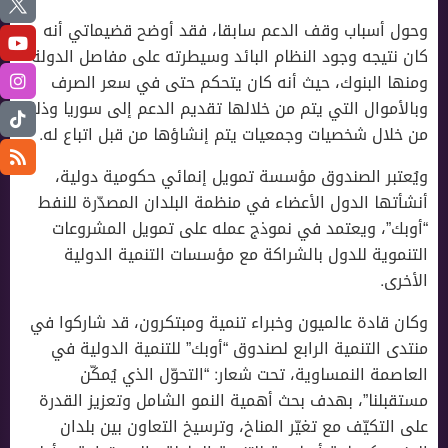
وحول أسباب وقف الدعم سابقا، فقد أوضح قضيماتي أنه
كان نتيجه وجود النظام البائد وسيطرته على مفاصل الدولة
ومنها البنوك، حيث أنه كان يتحكم حتى في سعر الصرف
وبالأموال التي يتم من خلالها تقديم الدعم إلى سوريا وذلك
من خلال شخصيات وجمعيات يتم إنشاؤها من قبل اتباع له.
ويُعتبر الصندوق مؤسسة تمويل إنمائي حكومية دولية،
أنشأتها الدول الأعضاء في منظمة البلدان المصدّرة للنفط
“أوبك”، ويعتمد في نموذج عمله على تمويل المشروعات
التنموية للدول بالشراكة مع مؤسسات التنمية الدولية
الأخرى.
وكان قادة عالميون وخبراء تنمية ومبتكرون، قد شاركوا في
منتدى التنمية الرابع لصندوق “أوبك” للتنمية الدولية في
العاصمة النمساوية، تحت شعار: “التحوّل الذي يُمكّن
مستقبلنا”، بهدف بحث أهمية النمو الشامل وتعزيز القدرة
على التكيّف مع تغيّر المناخ، وترسيخ التعاون بين بلدان