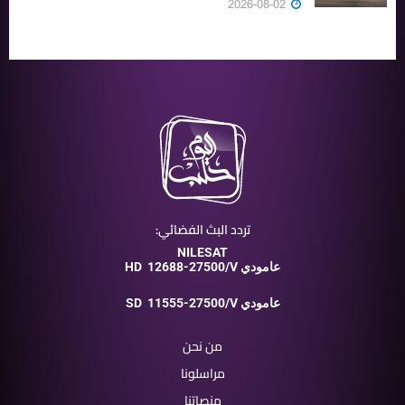
2026-08-02
تردد البث الفضائي:
NILESAT
12688-27500/V عامودي
HD
11555-27500/V عامودي
SD
من نحن
مراسلونا
منصاتنا