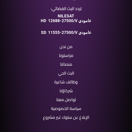
تردد البث الفضائي:
NILESAT
12688-27500/V عامودي
HD
11555-27500/V عامودي
SD
من نحن
مراسلونا
منصاتنا
البث الحي
وظائف شاغرة
شركاؤنا
تواصل معنا
سياسة الخصوصية
الإبلاغ عن سلوك غير مشروع