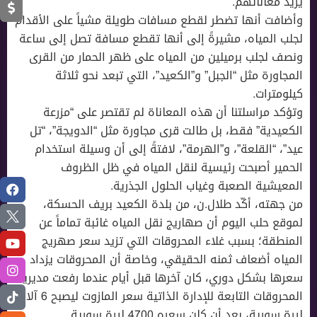
يزيد معاناتهم.
وأضافت أنها تضطر لقطع مسافات طويلة مشياً على الأقدام
لجلب المياه، مشيرةً إلى أنها تقطع مسافة تصل إلى ساعة
ونصف لجلب برميلين من المياه على ظهر الحمار من القرى
المجاورة مثل “الجبل” و”الكعيد”، التي تبعد نحو ثلاثة
كيلومترات.
وتؤكد مراسلتنا أن هذه المعاناة لم تقتصر على “مزرعة
الكعيدية” فقط، بل طالت قرى مجاورة مثل “الدويجة”، “تل
عيد”، “القلعة”، و”الهرمة”، لافتةً إلى أن وسيلة استخدام
الحمير أصبحت رئيسية لنقل المياه في ظل الظروف
المعيشية الصعبة وغياب الحلول الجذرية.
من جهته، أكّد طلال.ن، من بلدة الكعيد بريف الحسكة،
لموقع حلب اليوم أن صهاريج نقل المياه غائبة تماماً عن
المنطقة؛ بسبب غلاء المحروقات التي تزيد سعر صهريج
المياه أضعاف ثمنه الحقيقي، وخاصة أن المحروقات يزداد
سعرها بشكل دوري، كان آخرها قبل أيام عندما رفعت مديرية
المحروقات التابعة للإدارة الذاتية سعر المازوت ليصبح 6 آلاف
ليرة سورية، بعد أن كان سعره 4700 ليرة سورية.