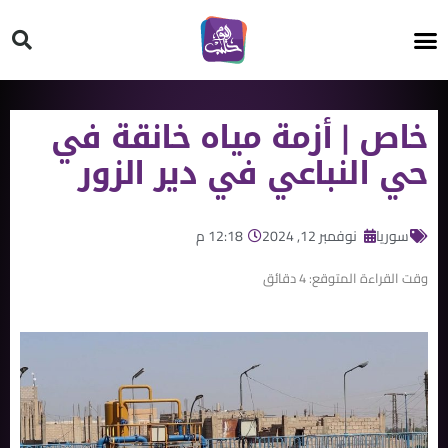
HT ON #
خاص | أزمة مياه خانقة في
حي النباعي في دير الزور
سوريا
نوفمبر 12, 2024
12:18 م
وقت القراءة المتوقع:
4
دقائق