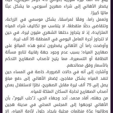
يضطر الأهالي إلى شراء صهريج أسبوعي، ما يشكل عبئًا
ماليًا كبيرًا.
وتعمل راما، وفقًا لمراسلنا، بشكل موسمي في الزراعة،
وتتقاضى دخلًا متقطعًا، لا يتناسب مع تكاليف شراء المياه
المتزايدة، إذ لا يتجاوز دخلها الشهري مليون ليرة، في حين
لا تتجاوز أجرة العامل اليومي في المنطقة 35 ألف ليرة.
وأوضحت راما أن الأهالي يضطرون لدفع هذه المبالغ على
صهاريج المياه؛ بسبب عدم وجود جهة رقابية تتابع مسألة
النظافة أو التسعيرة، مما يتيح لأصحاب الصهاريج التحكم
بالأسعار وفق مصالحهم.
وأشارت إلى أنه في حالات الضرورة، خاصة في المساء حين
تنفد المياه بشكل مفاجئ، يُضطر الأهالي إلى دفع مبلغ
يصل إلى 75 ألف ليرة مقابل الصهريج، نظرًا لاستغلال بعض
أصحاب الصهاريج لحاجة السكان الملحّة للمياه.
من جهته، أفاد محمد، أحد وجهاء الحي، لـ”حلب اليوم”، بأن
الأهالي توجهوا إلى المجلس المحلي في مدينة هجين
وطالبوا عدّة منظمات محلية بإيجاد حلول لأزمة المياه، إلا