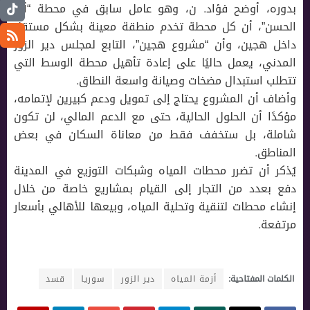
بدوره، أوضح فؤاد. ن، وهو عامل سابق في محطة “أبو
الحسن”، أن كل محطة تخدم منطقة معينة بشكل مستقل
داخل هجين، وأن “مشروع هجين”، التابع لمجلس دير الزور
المدني، يعمل حاليًا على إعادة تأهيل محطة الوسط التي
تتطلب استبدال مضخات وصيانة واسعة النطاق.
وأضاف أن المشروع يحتاج إلى تمويل ودعم كبيرين لإتمامه،
مؤكدًا أن الحلول الحالية، حتى مع الدعم المالي، لن تكون
شاملة، بل ستخفف فقط من معاناة السكان في بعض
المناطق.
يُذكر أن تضرر محطات المياه وشبكات التوزيع في المدينة
دفع بعدد من التجار إلى القيام بمشاريع خاصة من خلال
إنشاء محطات لتنقية وتحلية المياه، وبيعها للأهالي بأسعار
مرتفعة.
الكلمات المفتاحية:
أزمة المياه
دير الزور
سوريا
قسد