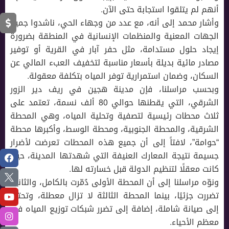
أنهم لم يتلقوا استجابة حتى الآن.
وأشار محمد إلى أنه، مع عدد من وجهاء الحي، ناشدوا جميع
الجهات المعنية والمنظمات الإنسانية في المنطقة بضرورة
إيجاد حلول مستدامة، مثل حفر آبار في القرية أو توفير
مصادر مائية بديلة بأسعار مناسبة لتخفيف العبء المالي عن
السكان، وضمان استمرارية توفر المياه بتكلفة معقولة.
وبحسب مراسلنا، فإن مدينة هجين في ريف دير الزور
الشرقي، التي يقطنها حوالي 80 ألف نسمة، تعتمد على
ثلاث محطات رئيسية لتصفية وتحلية المياه، وهي المحطة
الشرقية، والمحطة الجنوبية، ومحطة الوسط، وأكبرها محطة
“حوامة”، لافتاً إلى أن جميع هذه المحطات تعرضت لأضرار
جسيمة نتيجة المعارك العنيفة التي شهدتها المدينة، حيث
كانت معقلًا لتنظيم الدولة قبل خسارته لها.
ونوّه مراسلنا إلى أن المحطة الأولى دُمّرت بالكامل، والثانية
تضررت جزئيًا، بينما المحطة الثالثة لا تزال معطلة، وتحتاج
إلى صيانة شاملة، إضافة إلى تضرر شبكات توزيع المياه في
معظم الأحياء.