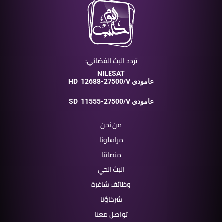
تردد البث الفضائي:
NILESAT
12688-27500/V عامودي
HD
11555-27500/V عامودي
SD
من نحن
مراسلونا
منصاتنا
البث الحي
وظائف شاغرة
شركاؤنا
تواصل معنا