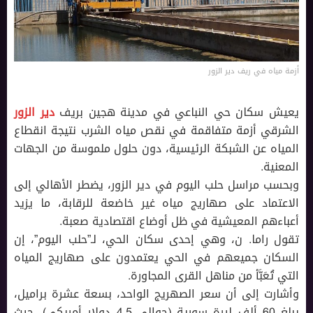
أزمة مياه في ريف دير الزور
يعيش سكان حي النباعي في مدينة هجين بريف
دير الزور
الشرقي أزمة متفاقمة في نقص مياه الشرب نتيجة انقطاع
المياه عن الشبكة الرئيسية، دون حلول ملموسة من الجهات
المعنية.
وبحسب مراسل حلب اليوم في دير الزور، يضطر الأهالي إلى
الاعتماد على صهاريج مياه غير خاضعة للرقابة، ما يزيد
أعباءهم المعيشية في ظل أوضاع اقتصادية صعبة.
تقول راما. ن، وهي إحدى سكان الحي، لـ”حلب اليوم”، إن
السكان جميعهم في الحي يعتمدون على صهاريج المياه
التي تُعَبَّأ من مناهل القرى المجاورة.
وأشارت إلى أن سعر الصهريج الواحد، بسعة عشرة براميل،
يبلغ 60 ألف ليرة سورية (حوالي 4.5 دولار أمريكي)، حيث