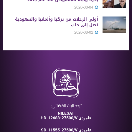
2026-08-04
أولى الرحلات من ‏تركيا وألمانيا والسعودية
تصل إلى حلب
2026-08-02
تردد البث الفضائي:
NILESAT
12688-27500/V عامودي
HD
11555-27500/V عامودي
SD