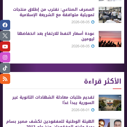
المصرف الصناعي: نقترب من إطلاق منتجات
تمويلية متوافقة مع الشريعة الإسلامية
2026-08-05
عودة أسعار النفط للارتفاع بعد انخفاضها
ليومين
2026-08-05
الأكثر قراءة
تقديم طلبات معادلة الشهادات الثانوية ‏غير
السورية يبدأ غدًا
2026-08-01
الهيئة الوطنية للمفقودين تكشف مصير بسام
بحرة وابنه المفقودان منذ عام 2013