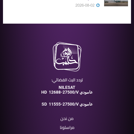
2026-08-02
تردد البث الفضائي:
NILESAT
12688-27500/V عامودي
HD
11555-27500/V عامودي
SD
من نحن
مراسلونا