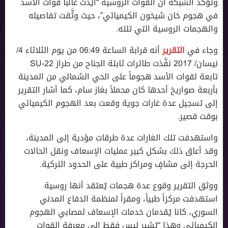
وتؤكد الشبكة أن القوات الروسية “أيَّدت غالباً قوات اﻷسد
في هجوم خان شيخون الكيميائي”، حيث وثَّقت تفاصيله
والهجمات الروسية التي تلته.
وجاء في
التقرير
أنه قرابة الساعة 06:49 من يوم الثلاثاء 4/
نيسان/ 2017 نفَّذت طائرات ثابتة الجناح من طراز SU-22
تابعة لقوات الأسد هجوماً على الحي الشمالي من المدينة
بأربعة صواريخ أحدها كان محملاً بغاز سام، كما أشار التقرير
إلى تسجيل عدة غارات جوية وقعت بعد الهجوم الكيميائي
بوقت قصير.
واستهدفت تلك الغارات عدة طرقات مؤدية إلى المدينة،
وقد أعاق ذلك بشكل كبير عمليات الإسعاف ونقل الحالات
الحرجة إلى مشافٍ ومراكز طبية على الحدود التركية.
ووثق التقرير وقوع عدة هجمات يُعتقد أنها روسية
استهدفت مركزاً طبياً، ومقراً لمنظمة الدفاع المدني
السوري، كانا يُقدمان خدمات الإسعاف لمصابي الهجوم
الكيميائي وهذا “يُشير ليس فقط إلى معرفة القوات