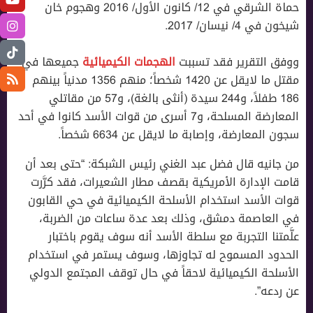
حماة الشرقي في 12/ كانون الأول/ 2016 وهجوم خان
شيخون في 4/ نيسان/ 2017.
ووفق التقرير فقد تسببت
الهجمات الكيميائية
جميعها في
مقتل ما لايقل عن 1420 شخصاً؛ منهم 1356 مدنياً بينهم
186 طفلاً، و244 سيدة (أنثى بالغة)، و57 من مقاتلي
المعارضة المسلحة، و7 أسرى من قوات اﻷسد كانوا في أحد
سجون المعارضة، وإصابة ما لايقل عن 6634 شخصاً.
من جانيه قال فضل عبد الغني رئيس الشبكة: “حتى بعد أن
قامت الإدارة الأمريكية بقصف مطار الشعيرات، فقد كرَّرت
قوات اﻷسد استخدام الأسلحة الكيميائية في حي القابون
في العاصمة دمشق، وذلك بعد عدة ساعات من الضربة،
علَّمتنا التجربة مع سلطة اﻷسد أنه سوف يقوم باختبار
الحدود المسموح له تجاوزها، وسوف يستمر في استخدام
الأسلحة الكيميائية لاحقاً في حال توقف المجتمع الدولي
عن ردعه”.