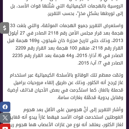
الروسية بالهجمات الكيميائية التي شنَّتها قوات اﻷسد، بل
إلى تورطها بشكلٍ مخزٍ”، بحسب التقرير.
واستعرض التقرير جميع الهجمات الموثقة، والتي بلغت 33
هجمة بعد قرار مجلس الأمن رقم 2118 الصادر في 27 أيلول
2013، وذلك حتى تاريخ مجزرة خان شيخون، و169 هجمة قبل
القرار رقم 2118، منهم 100 هجمة بعد القرار رقم 2209
الصادر في 6/ آذار/ 2015، و44 هجمة بعد القرار رقم 2235
الصادر في 7/ آب/ 2015.
وتمّت معظم تلك الوقائع بالأسلحة الكيميائية عبر استخدام
غاز يُرجح أنه الكلور، وذلك عن طريق إلقاء مروحيات براميل
مُحملة بالغاز، كما استخُدِمت في بعض الأحيان قذائف أرضية
وقنابل يدوية مُحمَّلة بغازات سامة.
وأشار التقرير إلى أنَّ هجومين على الأقل بعد هجوم
الغوطتين استخدمت قوات اﻷسد فيهما غازاً يبدو أنه مُغاير
لغاز الكلور، يعتقد أنه نوع من غازات الأعصاب هما هجوم ريف