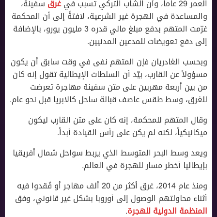
العمر 29 عاماً، وأن الشاب التركي تسبب في
غرق
سفينة،
والمساعدة في الهجرة غير الشرعية، لافتةً إلى أن المحكمة
غرّمت المتهم بدفع مبلغ مالي قدره 3 مليون يورو، بالإضافة
إلى دفع تعويضات للمدعين المدنيين.
وبحسب الغادريان فإن المتهم نفى في وقت سابق أن يكون
مسؤولاً عن القارب، بيّد أن السلطات الإيطالية تقول إنه كان
من بين أربعة مهربين على متن سفينة مهاجرة تعرضت
للغرق، وسط طقس عاصف قبالة ساحل كالابريا قبل نحو عام.
وقال المتهم للمحكمة، إنه كان على متن القارب ليكون
ميكانيكياً، لكنه لم يكن على رأس القيادة أبداً.
ويعد وسط البحر المتوسط الذي يربط سواحل شمال أفريقيا
بإيطاليا أخطر مسار للهجرة في العالم.
ومنذ عام 2014، غرق أكثر من 20 ألف مهاجر أو فُقدوا فيه
أثناء محاولتهم الوصول إلى أوروبا بشكل غير قانوني، وفق
المنظمة الدولية للهجرة
.