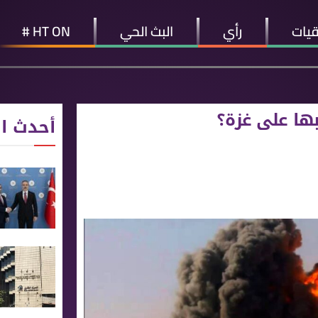
قيات
رأي
البث الحي
HT ON #
ها على غزة؟
أحدث ال