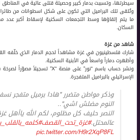
سيطرتها، وتسببت بدمار كبير وحصيلة قتلى عالية في المناطق 
وتُلقى تلك البراميل التي تكون على شكل اسطوانات من طائرا
ما يتم إلقاؤها وسط التجمعات السكنية لإسقاط أكبر عدد 
السكان.
شاهد من غزة
شارك فلسطينيون في غزة مشاهداً لحجم الدمار الذي خلّفه القص
وأظهرت دماراً واسعاً في الأبنية السكنية.
ونشر حساب باسم “نور” على منصة “X”
الإسرائيلي بالبراميل المتفجرة.
وذكر مواطن متضرر "هادا برميل متفجر نس
النوم مضلش اشي"..
النصر حليف كل مظلوم، لكم الله ياأهل غز
عالمحتل.
#غزة_تحت_القصف
#كلمه_بالقلب_ب
pic.twitter.com/H9r2XqP8FL