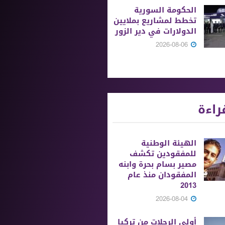
الحكومة السورية
تخطط لمشاريع بملايين
الدولارات في دير الزور
2026-08-06
راءة
الهيئة الوطنية
للمفقودين تكشف
مصير بسام بحرة وابنه
المفقودان منذ عام
2013
2026-08-04
أولى الرحلات من ‏تركيا