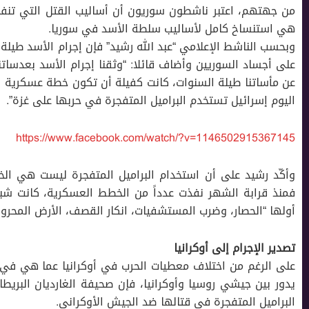
من جهتهم، اعتبر ناشطون سوريون أن أساليب القتل التي تنفذ
هي استنساخ كامل لأساليب سلطة الأسد في سوريا.
وبحسب الناشط الإعلامي “عبد الله رشيد” فإن إجرام الأسد طيلة
على أجساد السوريين وأضاف قائلا: “وثقنا إجرام الأسد بعدساتن
عن مأساتنا طيلة السنوات، كانت كفيلة أن تكون خطة عسكرية 
اليوم إسرائيل تستخدم البراميل المتفجرة في حربها على غزة”.
https://www.facebook.com/watch/?v=1146502915367145
وأكّد رشيد على أن استخدام البراميل المتفجرة ليست هي ال
فمنذ قرابة الشهر نفذت عدداً من الخطط العسكرية، كانت شبي
أولها “الحصار، وضرب المستشفيات، انكار القصف، الأرض المحروق
تصدير الإجرام إلى أوكرانيا
على الرغم من اختلاف معطيات الحرب في أوكرانيا عما هي في س
يدور بين جيشي روسيا وأوكرانيا، فإن صحيفة الغارديان البريطا
البراميل المتفجرة في قتالها ضد الجيش الأوكراني
.