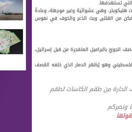
التي تستهدفها.
ت هليكوبتر، وهي عشوائية وغير موجهة، وعادةً
ممكن من القتلى وبث الذعر والخوف في نفوس
ف الجويّ بالبراميل المتفجرة من قبل إسرائيل،
 تسجيلاً مصوّراً لصرخة فلسطيني وهو يُظهر الدمار الذي خلفه القصف
ف الحارة من طقم الكاسات لطقم
ة ونصركم
قولها