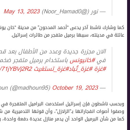
— نور (@Noor_Hamad0)
May 13, 2023
كما وشارك ناشط آخر يدعى “أحمد المدحون” من مدينة “خان يونس”
عائلة في مدينته، سببها برميل متفجر من طائرات إسرائيل.
الان مجزرة جديدة وعدد من الأطفال بعد قصف
في
#خانيونس
باستخدام برميل متفجر ضخم أما
#غزة
#غزة_تُباد
#غزة_تستغيث
m/71jYBVj2R2
October 19, 2023
— Ahmed El-Madhoun (@madhoun95)
وبحسب ناشطون فإن إسرائيل استخدمت البراميل المتفجرة في من
وصفوا أصوات انفجاراتها بـ”الزلازل”، وأن قوتها التدميرية من 
كما من شأن البرميل الواحد أن يدمر منازل عديدة دفعة واحدة، وي