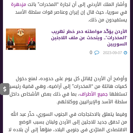
وأشار الملك الأردني إلى أن تجارة “المخدرات” باتت
مزدهرة
في سوريا، حيث قال إن إيران وعناصر قوات سلطة الأسد
يستفيدون من ذلك.
الأردن يؤكّد مواصلته دحر خطر تهريب
“المخدرات”.. ويتحدث عن ملف اللاجئين
السوريين
0
2023-09-07
وأوضح أن الأردن يُقاتل كل يوم على حدوده، لمنع دخول
كميات هائلة من “المخدرات” إلى أراضيه، وهي قضية رئيسية
تستغلها
جميع الأطراف
، بما في ذلك بعض الأشخاص داخل
سلطة الأسد والإيرانيين ووكلائهم.
وفيما يتعلق بالاحتجاجات في الجنوب السوري، حذّر عبد الله
من تدفق جديد للاجئين إلى الأردن ولبنان بسبب الوضع
الاقتصادي المترّدي في جنوبي البلاد، منوّهاً إلى أن بلاده لا