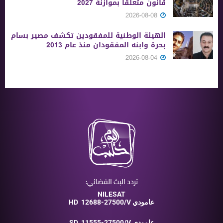
قانون متعلقًا بموازنة 2027
2026-08-08
الهيئة الوطنية للمفقودين تكشف مصير بسام
بحرة وابنه المفقودان منذ عام 2013
2026-08-04
تردد البث الفضائي:
NILESAT
12688-27500/V عامودي
HD
11555-27500/V عامودي
SD