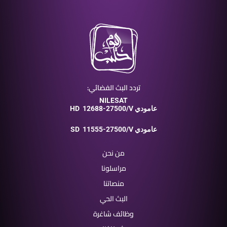
تردد البث الفضائي:
NILESAT
12688-27500/V عامودي
HD
11555-27500/V عامودي
SD
من نحن
مراسلونا
منصاتنا
البث الحي
وظائف شاغرة