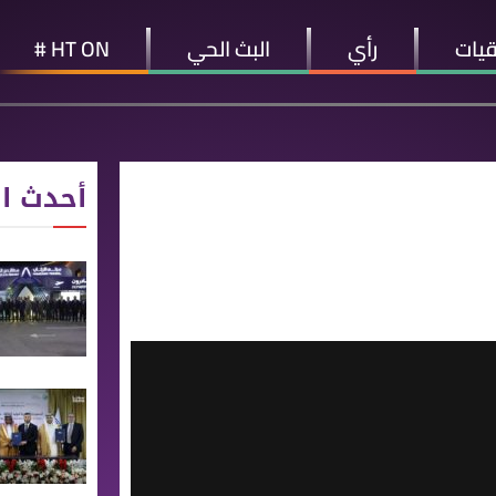
قيات
رأي
البث الحي
HT ON #
أحدث ال