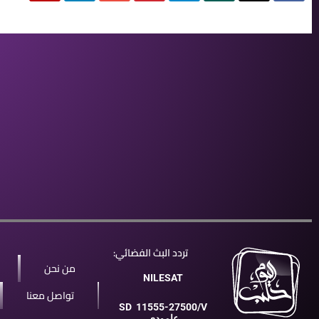
تردد البث الفضائي:
من نحن
NILESAT
تواصل معنا
SD
11555-27500/V
عامودي