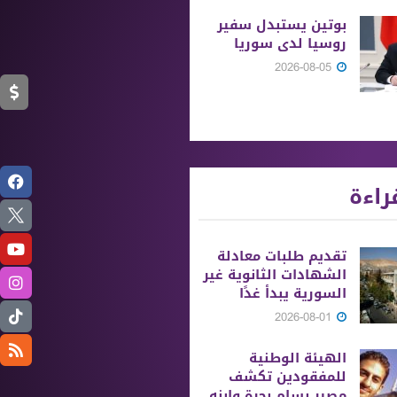
بوتين يستبدل سفير
روسيا لدى سوريا
2026-08-05
راءة
تقديم طلبات معادلة
الشهادات الثانوية ‏غير
السورية يبدأ غدًا
2026-08-01
الهيئة الوطنية
للمفقودين تكشف
مصير بسام بحرة وابنه