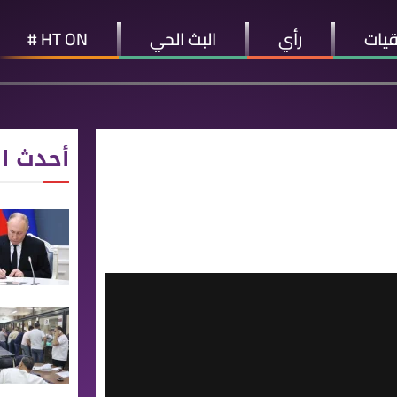
قيات
رأي
البث الحي
HT ON #
أحدث ال