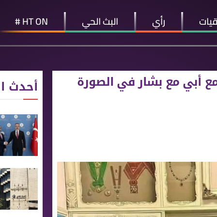
قيات
رأي
البث الحي
HT ON #
ع أبي مع بشار في الصورة
أحدث ال