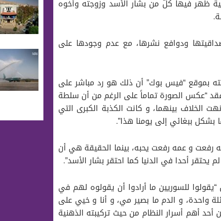
عية ظهر فيها كلّ من بشار اﻷسد وزوجته وأخوه
ة.
مصداقيتها ودوافع نشرها، مع عدم وجودها على
ه بموقع “فيس بوك” أن ذلك هو رد مباشر على
، فقد “عكس الصورة تماماً على الرغم من أن سلطة
 الخلاف بينهما، و كانت الكذبة الكبرى التي
 بشكل ببغائي إلى يومنا هذا”.
 رفعت و عمه رفعت يحبه، بينما الحقيقة هي أن
 يحتقر أحدا في الدنيا كما احتقر بشار الأسد”.
“يقولوا للسوريين ما أرادوا أن يقولوه لهم في
ائلة واحدة، و الدم ما بصير مي، و أنا و خيي على
أحد أهم أسرار النظام من حيث تركيبته الذهنية