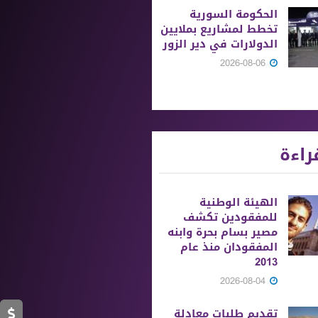
الحكومة السورية
تخطط لمشاريع بملايين
الدولارات في دير الزور
2026-08-06
راءة
الهيئة الوطنية
للمفقودين تكشف
مصير بسام بحرة وابنه
المفقودان منذ عام
2013
2026-08-04
تقديم طلبات معادلة