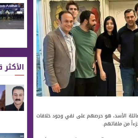
الأكثر ق
لعائلة اﻷسد، هو حرصهم على نفي وجود خلافات
ءاً من ملفاتهم.