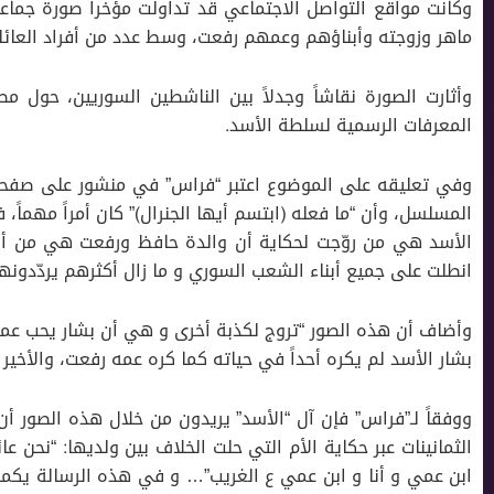
وكانت مواقع التواصل الاجتماعي قد تداولت مؤخراً صورة جما
ماهر وزوجته وأبناؤهم وعمهم رفعت، وسط عدد من أفراد العائل
وأثارت الصورة نقاشاً وجدلاً بين الناشطين السوريين، حول 
المعرفات الرسمية لسلطة اﻷسد.
وفي تعليقه على الموضوع اعتبر “فراس” في منشور على صفحت
المسلسل، وأن “ما فعله (ابتسم أيها الجنرال)” كان أمراً مهماً
اﻷسد هي من روّجت لحكاية أن والدة حافظ ورفعت هي من أنهت
انطلت على جميع أبناء الشعب السوري و ما زال أكثرهم يردّدونها
وأضاف أن هذه الصور “تروج لكذبة أخرى و هي أن بشار يحب عمه
بشار الأسد لم يكره أحداً في حياته كما كره عمه رفعت، واﻷخير لم
ووفقاً لـ”فراس” فإن آل “اﻷسد” يريدون من خلال هذه الصور أن 
الثمانينات عبر حكاية الأم التي حلت الخلاف بين ولديها: “نحن ع
ابن عمي و أنا و ابن عمي ع الغريب”… و في هذه الرسالة يكمن 