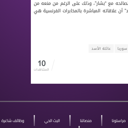
صالحه مع “بشار”، وذلك على الرغم من منعه من
أن علاقاته المباشرة بالمخابرات الفرنسية هي
سوريا
عائلة اﻷسد
10
المشاهدات
مراسلونا
منصاتنا
البث الحي
وظائف شاغرة