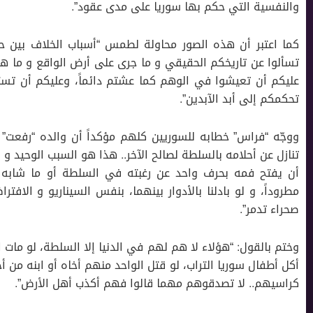
والنفسية التي حكم بها سوريا على مدى عقود”.
كما اعتبر أن هذه الصور محاولة لطمس “أسباب الخلاف بين حا
تسألوا عن تاريخكم الحقيقي و ما جرى على أرض الواقع و ما 
عليكم أن تعيشوا في الوهم كما عشتم دائماً، وعليكم أن تست
تحكمكم إلى أبد الآبدين”.
ووجّه “فراس” خطابه للسوريين كلهم مؤكداً أن والده “رفعت” 
تنازل عن أحلامه بالسلطة لصالح الآخر.. هذا هو السبب الوحيد و 
أن يفتح فمه بحرف واحد عن رغبته في السلطة أو ما شابه ذل
مطروداً، و لو بادلنا بالأدوار بينهما، بنفس السيناريو و الافتر
صحراء تدمر”.
وختم بالقول: “هؤلاء لا هم لهم في الدنيا إلا السلطة، لو مات 
أكل أطفال سوريا التراب، لو قتل الواحد منهم أخاه أو ابنه من
كراسيهم.. لا تصدقوهم مهما قالوا فهم أكذب أهل الأرض”.