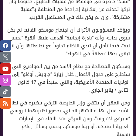
“قسد” حاضرة في موقفها من عمليات التطبيع، خصوصاً وأن
تركيا تحدثت عن إمكانية إخراجها من المنطقة بـ”عملية
مشتركة”، وإن لم يكن ذلك في المستقبل القريب.
ويؤكد المسؤولون اﻷتراك أن اجتماع موسكو الفائت لم يكن
سوى بداية، وأنه “بادرة إيجابية” أقدمت عليها أنقرة “بحسن
نية”، فيما تأمل أن يُبدي النظام تجاوباً مع تطلعاتها وأن لا
تبقى يدها “معلقةً في الهواء”.
وستكون المصالحة مع نظام اﻷسد من بين المواضيع التي
ستُطرح على جدول الأعمال خلال زيارة “جاويش أوغلو” إلى
الولايات المتحدة الأمريكية، والتي ستبدأ في 17 كانون
الثاني / يناير الجاري.
ومن المقرر أن يلتقي وزير الخارجية التركي بنظيره في نظام
اﻷسد قبيل نهاية الشهر الحالي، بحضور نظيريهما الروسي
“سيرغي لافروف”، ومن المرجّح عقد اللقاء في اﻹمارات
العربية المتحدة، أو ربما موسكو، بحسب وسائل إعلام
روسية.