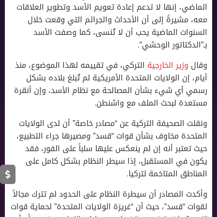
الماضي، إنها لا تدعم إعادة تعويم الأسد وتطوير العلاقات
معه، مشيرةً إلى أن الأحداث والجرائم التي وقعت خلال
السنوات الماضية يحب أن لا تُنسى، كما وصفت اﻷسد
بـ”الدكتاتور الوحشي”.
وقال
وزير الخارجية
التركي، في تقييمه لهذا الموضوع، منذ
أيام، إن الولايات المتحدة الأمريكية لم تُبلغ بلاده بشكل
رسمي أي شيء بشأن المصالحة مع نظام اﻷسد، وإن أنقرة
مستعدة لبحث الملف مع واشنطن.
ونقلت الصحيفة التركية عن “مصادر خاصة” أن لدى الولايات
المتحدة مخاوف بشأن قوات “قسد” ومصيرها جراء التطبيع،
حيث تعتبر أنه إن لم ينعكس عليها سلباً على الفور، فقد
يكون في المستقبل، إذا سيطر النظام بشكل كامل على
المناطق المتاخمة لتركيا.
وأكدت المصادر أن سيطرة النظام على الحدود لم تترك مجالاً
لقوات “قسد”، حيث أن “غريزة الولايات المتحدة” لحماية قوات