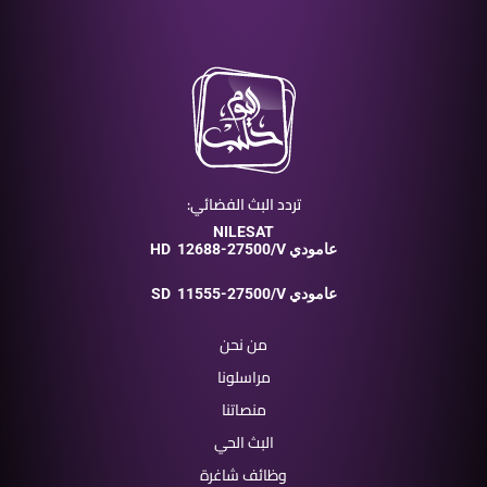
تردد البث الفضائي:
NILESAT
12688-27500/V عامودي
HD
11555-27500/V عامودي
SD
من نحن
مراسلونا
منصاتنا
البث الحي
وظائف شاغرة