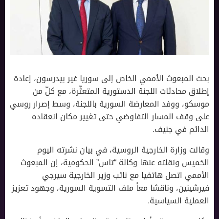
بحث المبعوث الأممي الخاص إلى سوريا غير بيدرسون، إعادة
إطلاق محادثات اللجنة الدستورية المتعثّرة، مع كلّ من
موسكو، ووفد المعارضة السورية باللجنة، وسط إصرار روسي
على وقف المسار التفاوضي حتى تغيير مكان انعقاده
الدائم في جنيف.
وقالت وزارة الخارجية الروسية، في بيان نشرته اليوم
الخميس ونقلته عنها وكالة “تاس” الحكومية، إن المبعوث
اﻷممي اتصل هاتفيا مع نائب وزير الخارجية سيرجي
فيرشينين، وناقشا معاً ملف التسوية السورية، وجهود تعزيز
العملية السياسية.