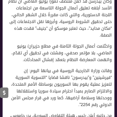
وكان بيدرسن قد أعلن منتصف تموز/ يوليو الماضي أن نظام
اﻷسد أبلغه تعليق أعمال الجولة التاسعة من اجتماعات
اللجنة الدستورية، والتي كانت مقررةً خلال الشهر الحالي،
حتى تحقيق الشروط الروسية، وأبرزها نقل الاجتماعات إلى
“مكان محايد”، حيث تعتبر موسكو أن “جنيف” فقدت هذه
الصفة.
واختُتمت أعمال الجولة الثامنة في مطلع حزيران/ يونيو
الماضي، بلا مؤتمر صحفي، وفشلت في تحقيق أي تقدّم،
واتهمت المعارضة النظام بتعمّد إفشال المحادثات.
وقالت وزارة الخارجية الروسية في بيانها اليوم: إن
“فيرشينين” و”بيدرسون” ناقشا قضايا “التسوية السورية
لتعزيز عملية يقوم بها السوريون بوساطة الأمم المتحدة،
والالتزام الصارم بمبدأ احترام سيادة سوريا واستقلالها
ووحدتها وسلامة أراضيها، كما ورد في قرار مجلس الأمن
الدولي رقم 2254”.
من جانبه أعلن رئيس هيئة التفاوض السورية، بدر جاموس،