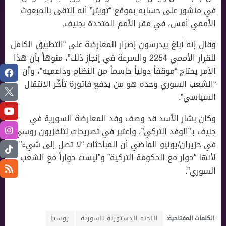
في منشور على حسابه بموقع “تويتر” أنه التقى بالمبعوث
اﻷممي أمس، في مقر الأمم المتحدة بجنيف.
وقال إنه أبلغ بيدرسون إصرار المعارضة على “التطبيق الكامل
للقرار الأممي 2254 والسرعة في إنجاز ذلك”، منوهاً بأن هذا
اﻷمر يحتاج “موقفاً دولياً حاسماً من النظام وداعميه”، وأن
“الشعب السوري وحده هو من يدفع فاتورة تأخّر الانتقال
السياسي”.
وكان بشار اﻷسد قد وصف وفد المعارضة السورية في
جنيف بـ”الوفد التركي”، واعتبر في تصريحات لتلفزيون روسي،
في حزيران/يونيو الماضي أن المباحثات “لا تصل إلى شيء”
ﻷنها “حوار مع الحكومة التركية” و”ليست حواراً مع الشعب
السوري”.
الكلمات المفتاحية:
اللجنة الدستورية السورية
روسيا