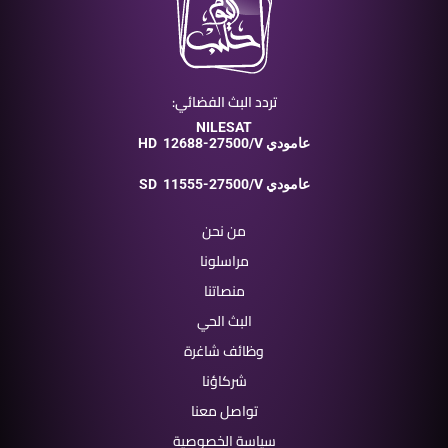
تردد البث الفضائي:
NILESAT
12688-27500/V عامودي
HD
11555-27500/V عامودي
SD
من نحن
مراسلونا
منصاتنا
البث الحي
وظائف شاغرة
شركاؤنا
تواصل معنا
سياسة الخصوصية