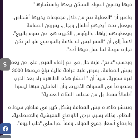
فيها ينتقون المواد الممكن بيعها واستثمارها”.
واعتبر أن “العملية تتم من خلال مجموعات يديرها أشخاص،
ويعمل تحت أيديهم أطفال ورجال، يفرزون القمامة
ويعطونهم إياها، والرؤوس الكبيرة هي من تقوم بالبيع”،
لافتاً إلى أن “الفقر ليس له علاقة بالموضوع فلو لم تكن
تجارة مربحة لما عمل فيها أحد”.
وبحسب “غانم”، فإنه حال في تم إلقاء القبض على من يعمل
بنبش القمامة، يفرض عليه غرامة مالية تبلغ قيمتها 3000
ليرة سورية، مبيناً أن ” انتشار هذه الظاهرة زاد بعد الحرب
وخصوصاً في السنوات الأخيرة، وأن العاملين فيها ليسوا
أطفالاً فقط، بل من مختلف الفئات العمرية”.
وتنتشر ظاهرة نبش القمامة بشكل كبير في مناطق سيطرة
النظام، وذلك بسبب تردي الأوضاع المعيشية والاقتصادية،
وارتفاع أسعار جميع المواد، وفقاً لمراسلي “حلب اليوم”.