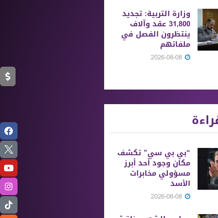
وزارة التربية: تجديد
31,800 عقد وآلاف
ينتظرون الفصل في
ملفاتهم
2026-08-08
راءة
“بي بي سي” تكشف
مكان وجود أحد أبرز
مسؤولي مخابرات
الأسد
2026-08-08