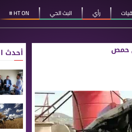
قيات
رأي
البث الحي
HT ON #
ي حمص
أحدث ال