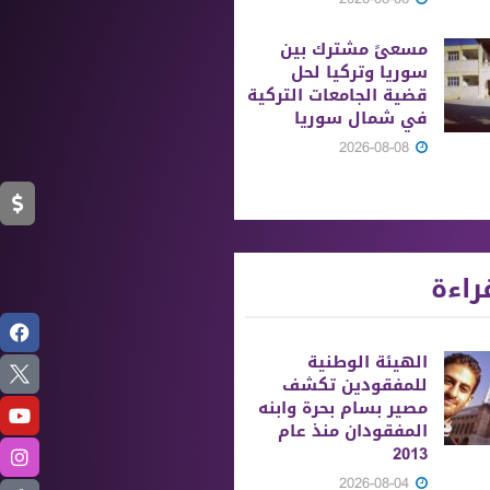
مسعىً مشترك بين
سوريا وتركيا لحل
قضية الجامعات التركية
في شمال سوريا
2026-08-08
راءة
الهيئة الوطنية
للمفقودين تكشف
مصير بسام بحرة وابنه
المفقودان منذ عام
2013
2026-08-04