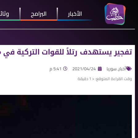
الأخبار
البرامج
وثائ
تفجير يستهدف رتلاً للقوات التركية في
أخبار
,
سوريا
2021/04/24
5:41 م
وقت القراءة المتوقع:
< 1
دقيقة