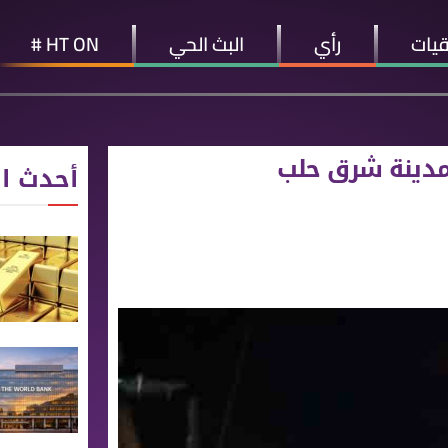
قيات
رأي
البث الحي
HT ON #
 مدينة شرق حلب
أحدث ال