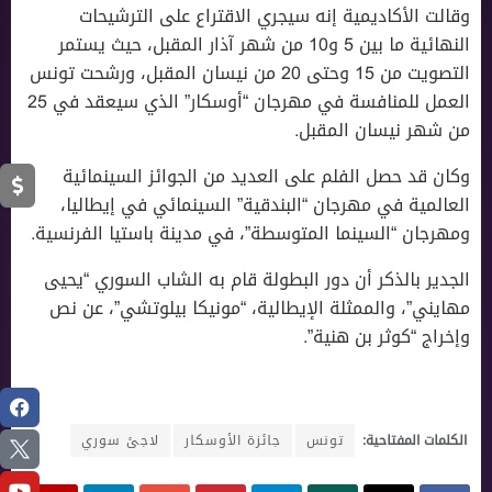
وقالت الأكاديمية إنه سيجري الاقتراع على الترشيحات
النهائية ما بين 5 و10 من شهر آذار المقبل، حيث يستمر
التصويت من 15 وحتى 20 من نيسان المقبل، ورشحت تونس
العمل للمنافسة في مهرجان “أوسكار” الذي سيعقد في 25
من شهر نيسان المقبل.
وكان قد حصل الفلم على العديد من الجوائز السينمائية
العالمية في مهرجان “البندقية” السينمائي في إيطاليا،
ومهرجان “السينما المتوسطة”، في مدينة باستيا الفرنسية.
الجدير بالذكر أن دور البطولة قام به الشاب السوري “يحيى
مهايني”، والممثلة الإيطالية، “مونيكا بيلوتشي”، عن نص
وإخراج “كوثر بن هنية”.
الكلمات المفتاحية:
تونس
جائزة الأوسكار
لاجئ سوري