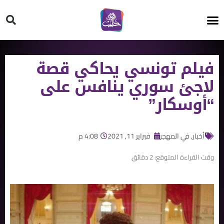
HT ON #
فيلم تونسي يحاكي قصة
لاجئ سوري ينافس على
“أوسكار”
أخبار
,
في المهجر
فبراير 11, 2021
4:08 م
وقت القراءة المتوقع:
2
دقائق