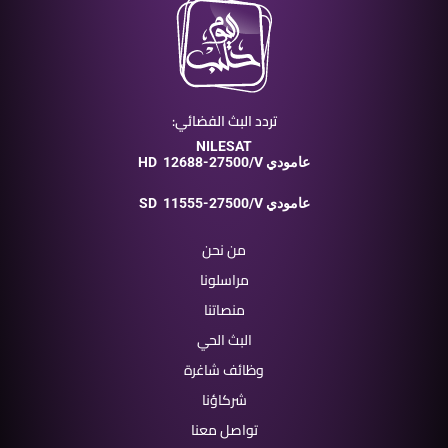
تردد البث الفضائي:
NILESAT
12688-27500/V عامودي
HD
11555-27500/V عامودي
SD
من نحن
مراسلونا
منصاتنا
البث الحي
وظائف شاغرة
شركاؤنا
تواصل معنا