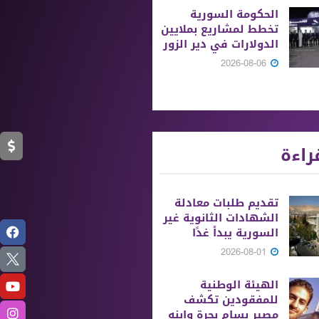
الحكومة السورية
تخطط لمشاريع بملايين
الدولارات في دير الزور
2026-08-06
راءة
تقديم طلبات معادلة
الشهادات الثانوية ‏غير
السورية يبدأ غدًا
2026-08-01
الهيئة الوطنية
للمفقودين تكشف
مصير بسام بحرة وابنه