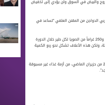
الفروج والبيض في السوق ولن يؤدي إلى تخفيض
بي الدواجن من المقنن العلفي “تساعد في
وبحسب “حداد”، سيحصل مربو الدواجن على 1250 غراماً من الذرة و250 غراماً من الصويا لكل طير خلال الدورة
دتها شهران)، بأسعار أقل من سعر السوق بـ 40 بالمئة، ولكن هذه الأعلاف تشكل نحو ربع الكمية
يذكر أن برنامج الأغذية العالمي التابع للأمم المتحدة حذر، في 26 من حزيران الماضي، من أزمة غذاء غير مسبوقة
”.