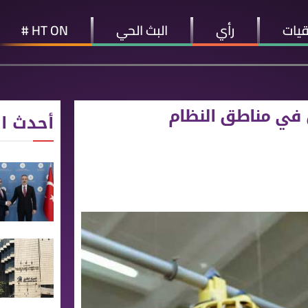
قيات
رأي
البث الحي
HT ON #
ض في مناطق النظام
أحدث ال