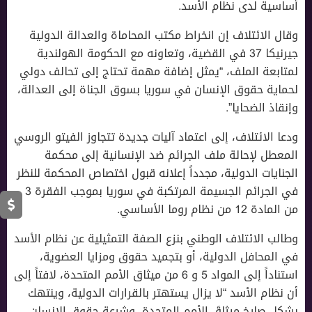
أساسية لدى نظام الأسد.
وقال الائتلاف إن انخراط مكتب المحاماة والعدالة الدولية
جيرنيكا 37 في القضية، وتعاونه مع الحكومة الهولندية
لمتابعة الملف، “يمثل إضافة مهمة تحتاج إلى تحالف دولي
لحماية حقوق الإنسان في سوريا بسوق الجناة إلى العدالة،
وإنقاذ الضحايا”.
ودعا الائتلاف، إلى اعتماد آليات جديدة تتجاوز الفيتو الروسي
المعطل لإحالة ملف الجرائم ضد الإنسانية إلى محكمة
الجنايات الدولية، مجدداً إعلانه قبول اختصاص المحكمة للنظر
في الجرائم الجسيمة المرتكبة في سوريا بموجب الفقرة 3
من المادة 12 من نظام روما الأساسي.
وطالب الائتلاف الوطني بنزع الصفة التمثيلية عن نظام الأسد
في المحافل الدولية، أو بتجميد حقوق ومزايا العضوية،
استناداً إلى المواد 5 و 6 من ميثاق الأمم المتحدة، لافتاً إلى
أن نظام الأسد “لا يزال يستهتر بالقرارات الدولية، وينتهك
بشكلٍ صارخٍ ميثاقَ الأمم المتحدة، وشرعة حقوق الإنسان،