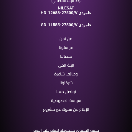
تردد البث الفضائي:
NILESAT
12688-27500/V عامودي
HD
11555-27500/V عامودي
SD
من نحن
مراسلونا
منصاتنا
البث الحي
وظائف شاغرة
شركاؤنا
تواصل معنا
سياسة الخصوصية
الإبلاغ عن سلوك غير مشروع
جميع الحقوق محفوظة لقناة حلب اليوم