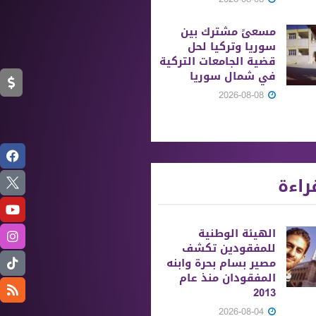
مسعىً مشترك بين
سوريا وتركيا لحل
قضية الجامعات التركية
في شمال سوريا
2026-08-08
راءة
الهيئة الوطنية
للمفقودين تكشف
مصير بسام بحرة وابنه
المفقودان منذ عام
2013
2026-08-04