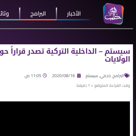
الأخبار
البرامج
وثائ
سيستم – الداخلية التركية تصدر قراراً 
الولايات
البرامج
,
خدمي
,
سيستم
2020/08/16
11:05 ص
وقت القراءة المتوقع:
< 1
دقيقة