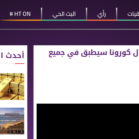
قيات
رأي
البث الحي
HT ON #
حول كورونا سيطبق في جميع
أحدث ال