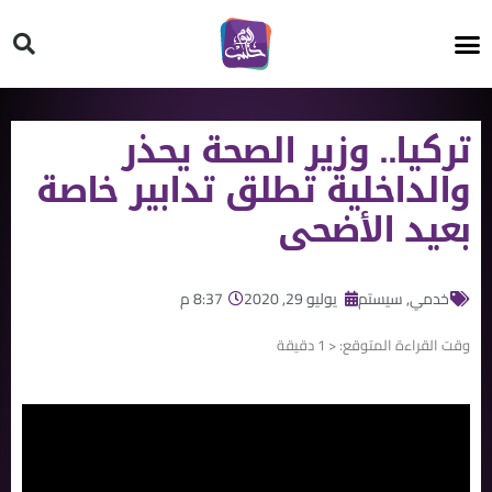
HT ON #
تركيا.. وزير الصحة يحذر
والداخلية تطلق تدابير خاصة
بعيد الأضحى
خدمي
,
سيستم
يوليو 29, 2020
8:37 م
وقت القراءة المتوقع:
< 1
دقيقة