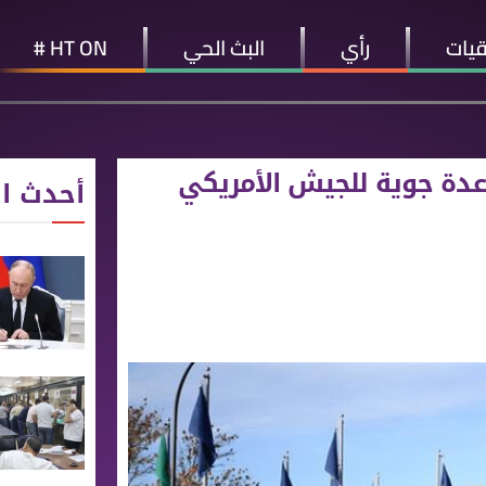
قيات
رأي
البث الحي
HT ON #
عدة جوية للجيش الأمريكي
أحدث ال