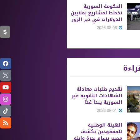
الحكومة السورية
تخطط لمشاريع بملايين
الدولارات في دير الزور
2026-08-06
راءة
تقديم طلبات معادلة
الشهادات الثانوية ‏غير
السورية يبدأ غدًا
2026-08-01
الهيئة الوطنية
للمفقودين تكشف
مصير بسام بحرة وابنه