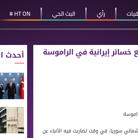
قيات
رأي
البث الحي
HT ON #
 خسائر إيرانية في الراموسة
أحدث ال
راموسة
مالي سوريا، في وقت تضاربت فيه الأنباء عن