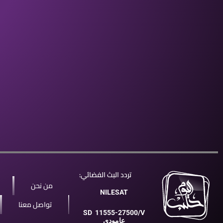
تردد البث الفضائي:
من نحن
NILESAT
تواصل معنا
SD
11555-27500/V
عامودي