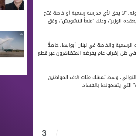
قوله، “لا يحق لأي مدرسة رسمية أو خاصة فتح
قده الوزير”، وذلك “منعاً للتشويش”، وفق
لرسمية والخاصة في لبنان أبوابها، خاصةً
جاري وحتى اليوم، في ظل إضراب عام يفرضه المتظاهرون عبر قطع
ر أن الاحتجاجات في لبنان مستمرة لليوم الـ 12 على التوالي، وسط تمسّك مئات آلاف المواطنين
 التي يتهمونها بالفساد.
3