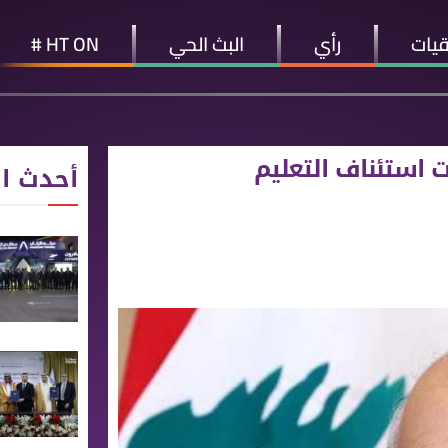
قيات
رأي
البث الحي
HT ON #
ات استئناف التعليم
أحدث ال