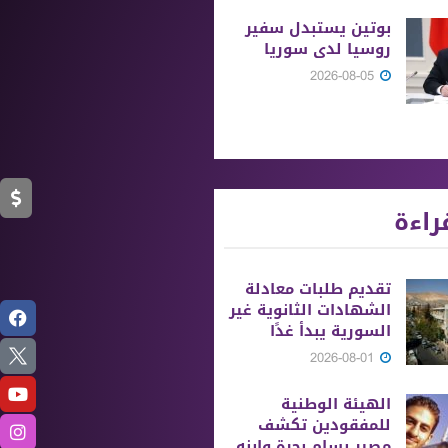
بوتين يستبدل سفير
روسيا لدى سوريا
2026-08-05
راءة
تقديم طلبات معادلة
الشهادات الثانوية ‏غير
السورية يبدأ غدًا
2026-08-01
الهيئة الوطنية
للمفقودين تكشف
مصير بسام بحرة وابنه