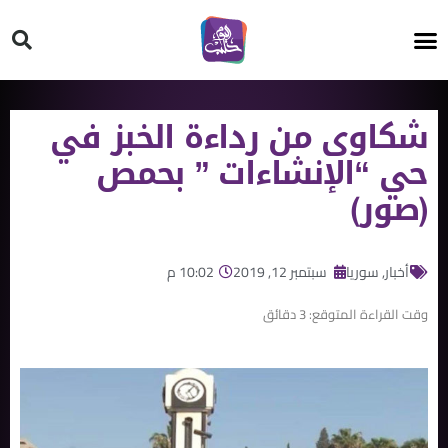
HT ON #
شكاوى من رداءة الخبز في
حي “الإنشاءات ” بحمص
(صور)
أخبار
,
سوريا
سبتمبر 12, 2019
10:02 م
وقت القراءة المتوقع:
3
دقائق