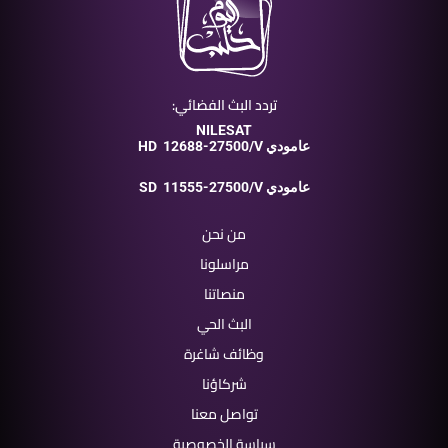
تردد البث الفضائي:
NILESAT
12688-27500/V عامودي
HD
11555-27500/V عامودي
SD
من نحن
مراسلونا
منصاتنا
البث الحي
وظائف شاغرة
شركاؤنا
تواصل معنا
سياسة الخصوصية