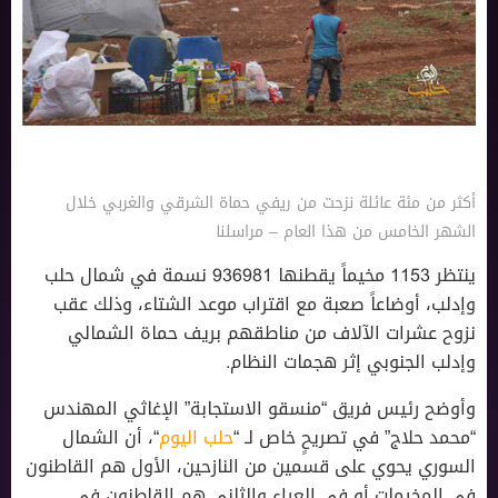
أكثر من مئة عائلة نزحت من ريفي حماة الشرقي والغربي خلال
الشهر الخامس من هذا العام – مراسلنا
ينتظر 1153 مخيماً يقطنها 936981 نسمة في شمال حلب
وإدلب، أوضاعاً صعبة مع اقتراب موعد الشتاء، وذلك عقب
نزوح عشرات الآلاف من مناطقهم بريف حماة الشمالي
وإدلب الجنوبي إثر هجمات النظام.
وأوضح رئيس فريق “منسقو الاستجابة” الإغاثي المهندس
“محمد حلاج” في تصريحٍ خاص لـ “
حلب اليوم
“، أن الشمال
السوري يحوي على قسمين من النازحين، الأول هم القاطنون
في المخيمات أو في العراء والثاني هم القاطنون في