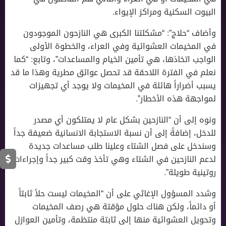
البيوت السكنية ومراكز الإيواء.
وأضاف “حلاج”: “مشكلتنا الكبرى هي النازحون الموجودون
في المخيمات العشوائية وفي العراء، والخطوة الأولى
الواجب اتخاذها، هي تأمين الخيام والمساعدات”، وتابع: “كما
نعلم في الفترة اللاحقة قد تحصل عوائق مطرية وهذا ما قد
يسبب أضراراً هائلة في المخيمات ولا يوجد أي تجهيزات
لمواجهة هذه الأخطار”.
ونوه إلى أن “النازحين بشكل عام لا يمتلكون أي مصدر
للدخل، إضافةً إلى أن نسبة الاستجابة الانسانية ضعيفة جداً
وسندخل على فصل الشتاء وعلينا طلب مساعدات جديدة
لدعم النازحين في الشتاء وهي تأخذ وقت كبير جداً وإجراءات
روتينية طويلة”.
وشدد المسؤول الإغاثي على أن “المخيمات ليست حلاً ثابتاً
أو دائماً، ولكن هناك حلول مؤقتة هي رصف المخيمات
وتحويل العشوائية منها إلى ثابتة منتظمة، وتأمين العوازل