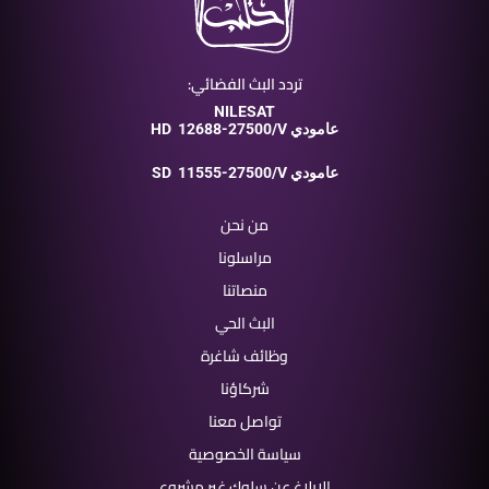
تردد البث الفضائي:
NILESAT
12688-27500/V عامودي
HD
11555-27500/V عامودي
SD
من نحن
مراسلونا
منصاتنا
البث الحي
وظائف شاغرة
شركاؤنا
تواصل معنا
سياسة الخصوصية
الإبلاغ عن سلوك غير مشروع