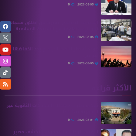
0
2026-08-05
المصرف الصناعي: نقترب من إطلاق منتجات
تمويلية متوافقة مع الشريعة الإسلامية
0
2026-08-05
عودة أسعار النفط للارتفاع بعد انخفاضها
ليومين
0
2026-08-05
الأكثر قراءة
تقديم طلبات معادلة الشهادات الثانوية ‏غير
السورية يبدأ غدًا
0
2026-08-01
الهيئة الوطنية للمفقودين تكشف مصير