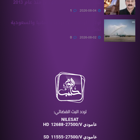
بسام بحرة وابنه المفقودان منذ عام 2013
1
2026-08-04
أولى الرحلات من ‏تركيا وألمانيا والسعودية
تصل إلى حلب
0
2026-08-02
تردد البث الفضائي:
NILESAT
12688-27500/V عامودي
HD
11555-27500/V عامودي
SD