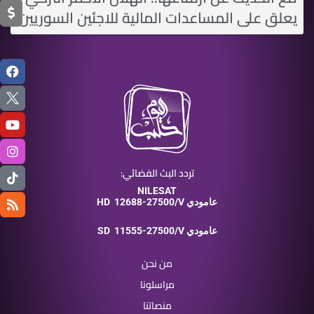
يعلق على المساعدات المالية للاجئين السوريين
تردد البث الفضائي:
NILESAT
12688-27500/V عامودي
HD
11555-27500/V عامودي
SD
من نحن
مراسلونا
منصاتنا