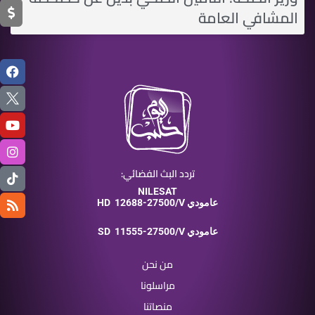
المشافي العامة
تردد البث الفضائي:
NILESAT
12688-27500/V عامودي
HD
11555-27500/V عامودي
SD
من نحن
مراسلونا
منصاتنا