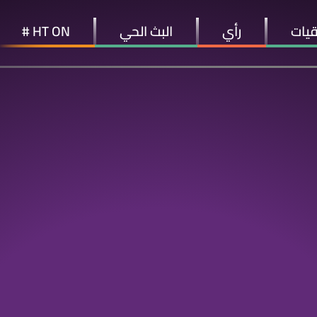
قيات
رأي
البث الحي
HT ON #