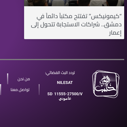
“كيمونيكس” تفتتح مكتباً دائماً في
دمشق.. شراكات الاستجابة تتحول إلى
إعمار
تردد البث الفضائي:
من نحن
NILESAT
تواصل معنا
SD
11555-27500/V
عامودي