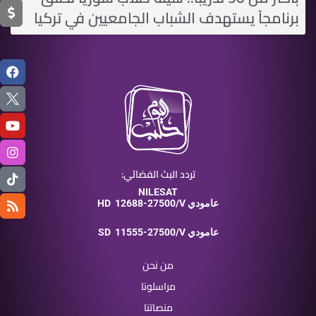
برنامجاً يستهدف الشباب الجامعيين في تركيا
تردد البث الفضائي:
NILESAT
12688-27500/V عامودي
HD
11555-27500/V عامودي
SD
من نحن
مراسلونا
منصاتنا