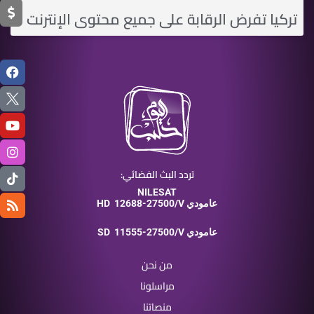
تركيا تفرض الرقابة على جميع محتوى الإنترنت
تردد البث الفضائي:
NILESAT
12688-27500/V عامودي
HD
11555-27500/V عامودي
SD
من نحن
مراسلونا
منصاتنا