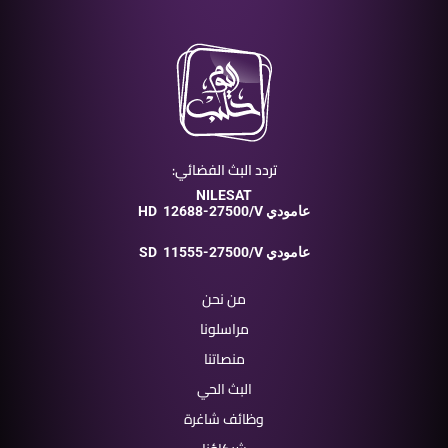
تردد البث الفضائي:
NILESAT
12688-27500/V عامودي
HD
11555-27500/V عامودي
SD
من نحن
مراسلونا
منصاتنا
البث الحي
وظائف شاغرة