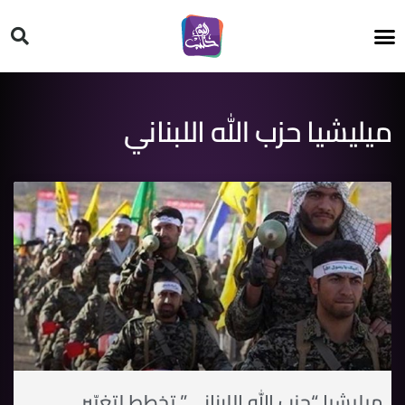
HT ON #
ميليشيا حزب الله اللبناني
ميليشيا “حزب الله اللبناني” تخطط لتغيّير