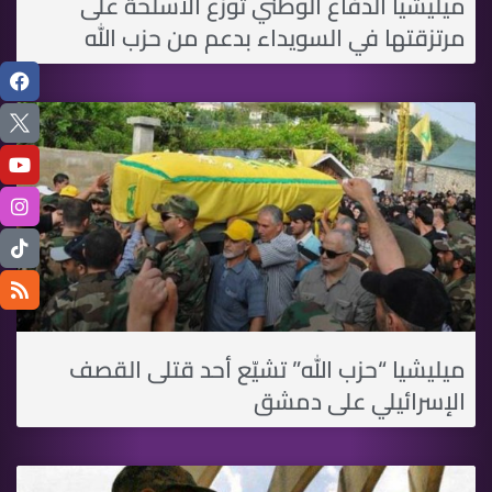
ميليشيا الدفاع الوطني توزع الأسلحة على
مرتزقتها في السويداء بدعم من حزب الله
ميليشيا “حزب الله” تشيّع أحد قتلى القصف
الإسرائيلي على دمشق