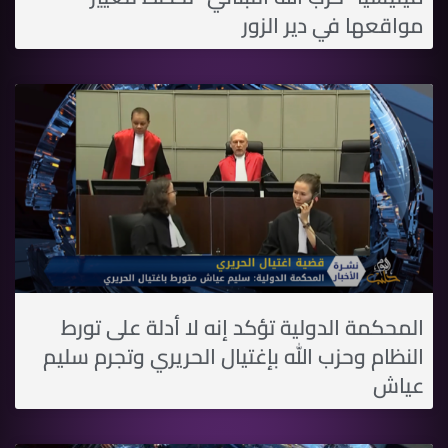
مواقعها في دير الزور
المحكمة الدولية تؤكد إنه لا أدلة على تورط
النظام وحزب الله بإغتيال الحريري وتجرم سليم
عياش