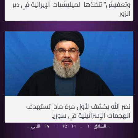
وتعفيش” تنفذها الميليشيات الإيرانية في دير
الزور
نصر الله يكشف لأول مرة ماذا تستهدف
الهجمات الإسرائيلية في سوريا
« السابق
1
…
11
12
13
14
التالي»