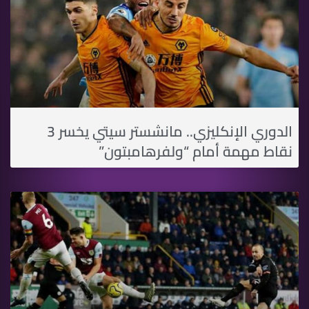
الدوري الإنكليزي.. مانشستر سيتي يخسر 3
نقاط مهمة أمام “ولفرهامبتون”