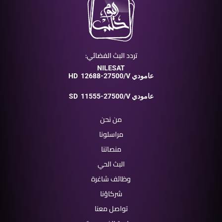
تردد البث الفضائي:
NILESAT
12688-27500/V عامودي
HD
11555-27500/V عامودي
SD
من نحن
مراسلونا
منصاتنا
البث الحي
وظائف شاغرة
شركاؤنا
تواصل معنا