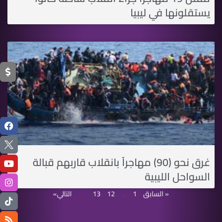
يستقلونها في ليبيا
غرق نحو (90) مهاجراً بانقلاب قاربهم قبالة
السواحل الليبية
« السابق
1
…
12
13
14
التالي»