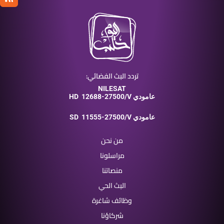
تردد البث الفضائي:
NILESAT
12688-27500/V عامودي
HD
11555-27500/V عامودي
SD
من نحن
مراسلونا
منصاتنا
البث الحي
وظائف شاغرة
شركاؤنا