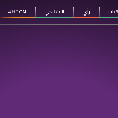
قيات
رأي
البث الحي
HT ON #