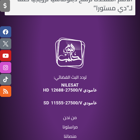
لـ”دي مستورا”
تردد البث الفضائي:
NILESAT
12688-27500/V عامودي
HD
11555-27500/V عامودي
SD
من نحن
مراسلونا
منصاتنا