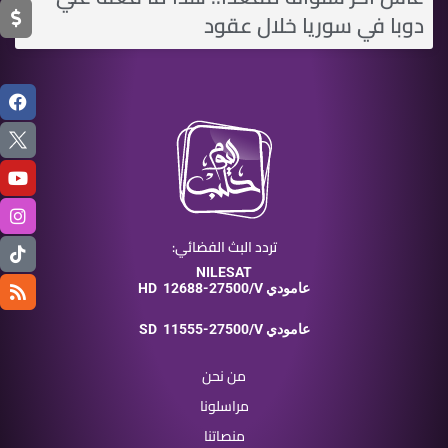
دوبا في سوريا خلال عقود
تردد البث الفضائي:
NILESAT
12688-27500/V عامودي
HD
11555-27500/V عامودي
SD
من نحن
مراسلونا
منصاتنا