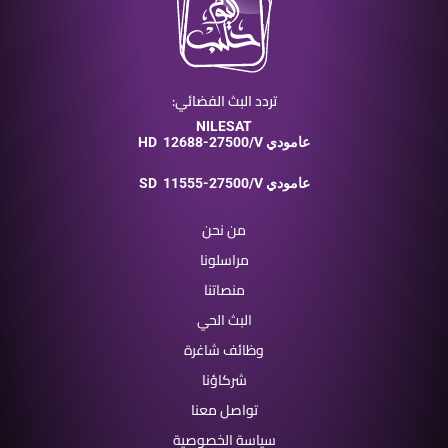
تردد البث الفضائي:
NILESAT
12688-27500/V عامودي
HD
11555-27500/V عامودي
SD
من نحن
مراسلونا
منصاتنا
البث الحي
وظائف شاغرة
شركاؤنا
تواصل معنا
سياسة الخصوصية