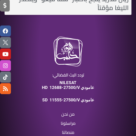
الليغا مؤقتاً
تردد البث الفضائي:
NILESAT
12688-27500/V عامودي
HD
11555-27500/V عامودي
SD
من نحن
مراسلونا
منصاتنا