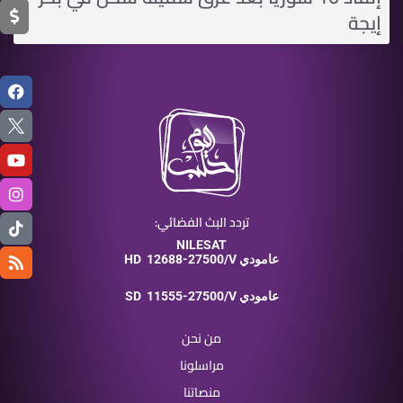
إيجة
تردد البث الفضائي:
NILESAT
12688-27500/V عامودي
HD
11555-27500/V عامودي
SD
من نحن
مراسلونا
منصاتنا