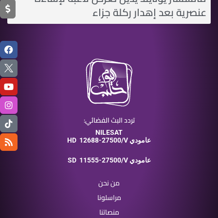
عنصرية بعد إهدار ركلة جزاء
تردد البث الفضائي:
NILESAT
12688-27500/V عامودي
HD
11555-27500/V عامودي
SD
من نحن
مراسلونا
منصاتنا