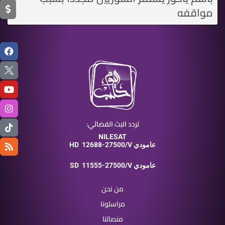
مواقفه
تردد البث الفضائي:
NILESAT
12688-27500/V عامودي
HD
11555-27500/V عامودي
SD
من نحن
مراسلونا
منصاتنا