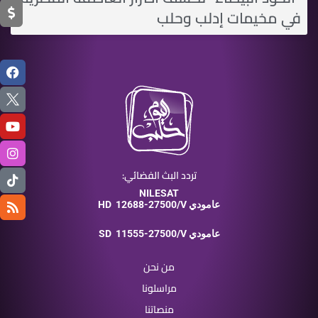
في مخيمات إدلب وحلب
تردد البث الفضائي:
NILESAT
12688-27500/V عامودي
HD
11555-27500/V عامودي
SD
من نحن
مراسلونا
منصاتنا