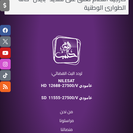
الطوارئ الوطنية
تردد البث الفضائي:
NILESAT
12688-27500/V عامودي
HD
11555-27500/V عامودي
SD
من نحن
مراسلونا
منصاتنا